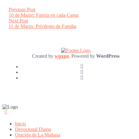
Post
Previous
Previous Post
post:
10 de Marzo: Fuerza en cada Carga
navigation
Next
Next Post
post:
11 de Marzo: Privilegio de Familia
Created by
wpxpo
. Powered by
WordPress
Inicio
Devocional Diario
Oración de La Mañana