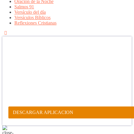
Oración de la Noche
Salmos 91
Versículo del día
Versículos Bíblicos
Reflexiones Cristianas
Confía en DIOS
"Se feliz, porque la piedra nunca es tan grande si confías en Dios,
porque las injusticias acaban pagándose, porque el dolor se supera,
porque el coraje te levanta, porque el miedo te fortalece, porque los
errores te hacen aprender y porque nadie es perfecto. DIOS hoy,
camina contigo. Feliz Día."
PARA RECIBIR NUESTRO MENSAJE CORTO DEL DÍA EN
TU CELULAR, DESCARGA NUESTRA APLICACIÓN
ANDROID.
DESCARGAR APLICACION