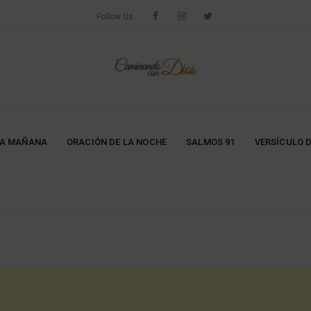
Follow Us
LA MAÑANA
ORACIÓN DE LA NOCHE
SALMOS 91
VERSÍCULO D