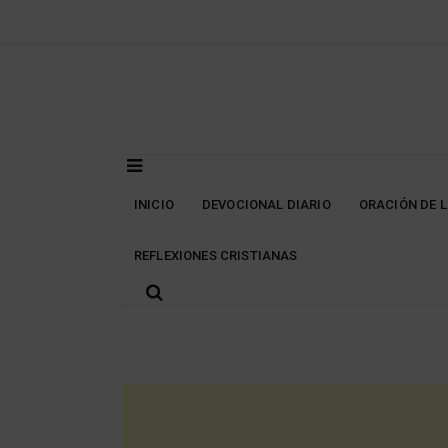
Skip
to
content
INICIO
DEVOCIONAL DIARIO
ORACIÓN DE 
REFLEXIONES CRISTIANAS