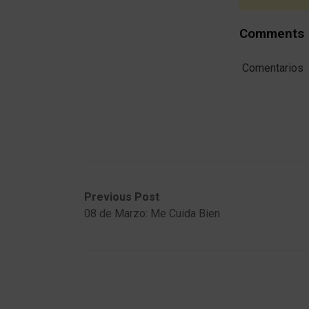
Comments
Comentarios
Post
Previous
Next
Previous Post
post:
post:
08 de Marzo: Me Cuida Bien
navigation