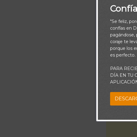
Confí
"Se feliz, po
confías en Di
pagándose, p
coraje te le
porque los e
es perfecto.
PARA RECI
DÍA EN TU
APLICACIÓ
DESCAR