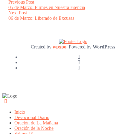
Post
Previous
Previous Post
post:
05 de Marzo: Firmes en Nuestra Esencia
navigation
Next
Next Post
post:
06 de Marzo: Liberado de Excusas
Created by
wpxpo
. Powered by
WordPress
Inicio
Devocional Diario
Oración de La Mañana
Oración de la Noche
Salmos 91