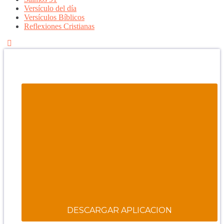
Versículo del día
Versículos Bíblicos
Reflexiones Cristianas
Confía en DIOS
"Se feliz, porque la piedra nunca es tan grande si confías
en Dios, porque las injusticias acaban pagándose,
porque el dolor se supera, porque el coraje te levanta,
porque el miedo te fortalece, porque los errores te
hacen aprender y porque nadie es perfecto. DIOS hoy,
camina contigo. Feliz Día."
PARA RECIBIR NUESTRO MENSAJE CORTO DEL DÍA
EN TU CELULAR, DESCARGA NUESTRA APLICACIÓN
ANDROID.
DESCARGAR APLICACION