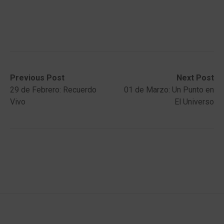
Post
Previous
Next
Previous Post
Next Post
post:
post:
29 de Febrero: Recuerdo
01 de Marzo: Un Punto en
navigation
Vivo
El Universo