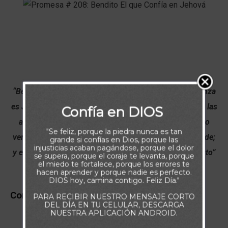
“Bendito el varón que confía en Jehová, y cuya confianza
es Jehová. Porque será como el árbol plantado junto a las
Confía en DIOS
aguas, que junto a la corriente echará sus raíces, y no
"Se feliz, porque la piedra nunca es tan
verá cuando viene el calor, sino que su hoja estará verde;
grande si confías en Dios, porque las
injusticias acaban pagándose, porque el dolor
y en el año d sequía no se fatigará, ni dejara de dar fruto”
se supera, porque el coraje te levanta, porque
el miedo te fortalece, porque los errores te
(Jeremías 17:7-8)
hacen aprender y porque nadie es perfecto.
DIOS hoy, camina contigo. Feliz Día."
Comments
PARA RECIBIR NUESTRO MENSAJE CORTO
DEL DÍA EN TU CELULAR, DESCARGA
NUESTRA APLICACIÓN ANDROID.