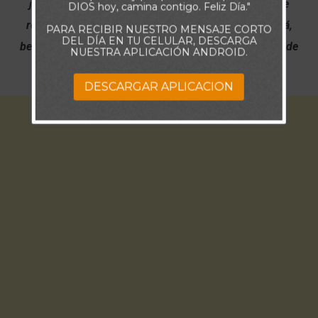
júbilo para siempre, porque tú los defiendes; En ti se
DIOS hoy, camina contigo. Feliz Día."
regocijen los que aman tu nombre. Porque tú Jehová,
PARA RECIBIR NUESTRO MENSAJE CORTO
DEL DÍA EN TU CELULAR, DESCARGA
bendecirás al justo; Como con un escudo lo rodearas de
NUESTRA APLICACIÓN ANDROID.
tu favor.” (Salmo 5:11-12)
DESCARGAR APLICACION