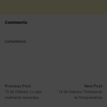
Comments
Comentarios
Post
Previous
Next
Previous Post
Next Post
post:
post:
13 de Febrero: Lo que
14 de Febrero: Firmeza en
navigation
realmente necesitas
la Perseverancia