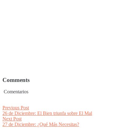
Comments
Comentarios
Post
Previous
Previous Post
post:
26 de Diciembre: El Bien triunfa sobre El Mal
navigation
Next
Next Post
post:
27 de Diciembre: ¿Qué Más Necesitas?