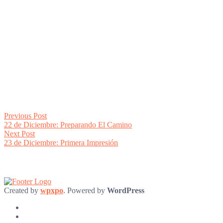
Post
Previous
Previous Post
post:
22 de Diciembre: Preparando El Camino
navigation
Next
Next Post
post:
23 de Diciembre: Primera Impresión
Created by
wpxpo
. Powered by
WordPress