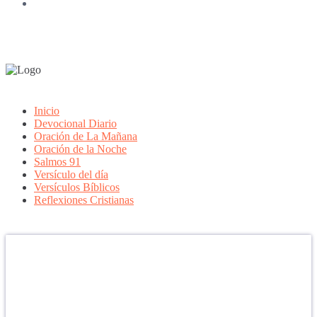
Inicio
Devocional Diario
Oración de La Mañana
Oración de la Noche
Salmos 91
Versículo del día
Versículos Bíblicos
Reflexiones Cristianas
Confía en DIOS
"Se feliz, porque la piedra nunca es tan grande si confías en Dios,
porque las injusticias acaban pagándose, porque el dolor se supera,