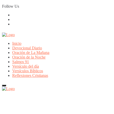
Skip
Follow Us
to
content
Inicio
Devocional Diario
Oración de La Mañana
Oración de la Noche
Salmos 91
Versículo del día
Versículos Bíblicos
Reflexiones Cristianas