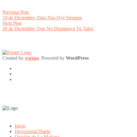
Post
Previous
Previous Post
post:
19 de Diciembre: Dios Nos Oye Siempre
navigation
Next
Next Post
post:
20 de Diciembre: Que No Disminuya Tú Valor
Created by
wpxpo
. Powered by
WordPress
Inicio
Devocional Diario
Oración de La Mañana