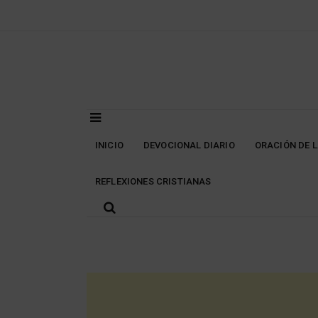
Skip
to
content
INICIO
DEVOCIONAL DIARIO
ORACIÓN DE 
REFLEXIONES CRISTIANAS