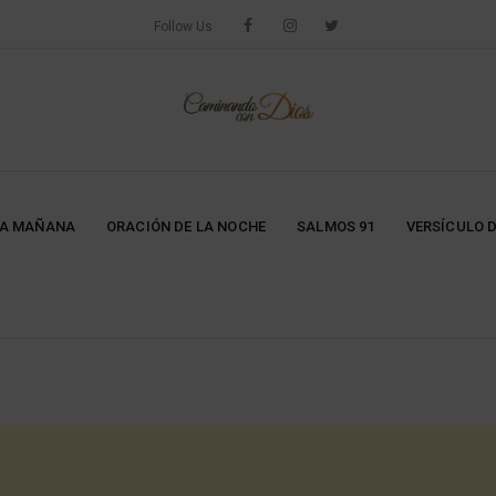
Follow Us
LA MAÑANA
ORACIÓN DE LA NOCHE
SALMOS 91
VERSÍCULO D