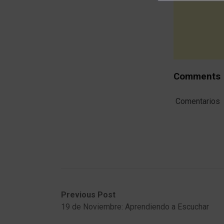
Comments
Comentarios
Post
Previous
Next
Previous Post
post:
post:
19 de Noviembre: Aprendiendo a Escuchar
navigation