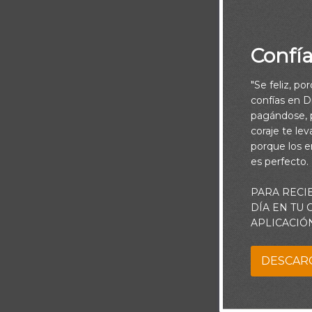
Confí
"Se feliz, po
confías en Di
pagándose, p
coraje te le
porque los e
“Este es el m
es perfecto.
PARA RECI
DÍA EN TU
APLICACIÓ
DESCAR