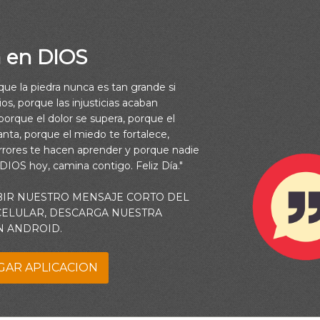
a en DIOS
rque la piedra nunca es tan grande si
os, porque las injusticias acaban
orque el dolor se supera, porque el
vanta, porque el miedo te fortalece,
rrores te hacen aprender y porque nadie
ensaje que hemos oído de él, y os anunciamos: Dios es luz, y n
 DIOS hoy, camina contigo. Feliz Día."
tinieblas en él” (1 Juan 1:5)
BIR NUESTRO MENSAJE CORTO DEL
 CELULAR, DESCARGA NUESTRA
N ANDROID.
GAR APLICACION