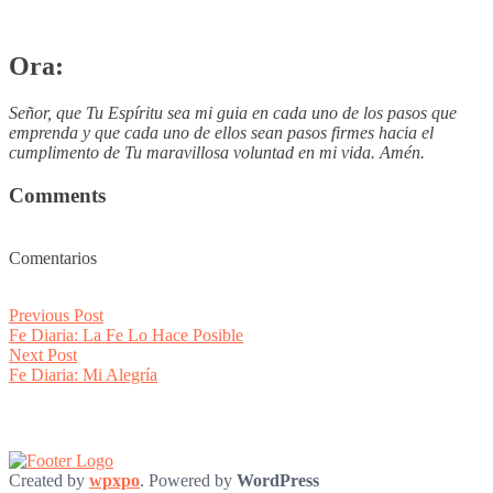
Ora:
Señor, que Tu Espíritu sea mi guia en cada uno de los pasos que
emprenda y que cada uno de ellos sean pasos firmes hacia el
cumplimento de Tu maravillosa voluntad en mi vida. Amén.
Comments
Comentarios
Post
Previous
Previous Post
post:
Fe Diaria: La Fe Lo Hace Posible
navigation
Next
Next Post
post:
Fe Diaria: Mi Alegría
Created by
wpxpo
. Powered by
WordPress