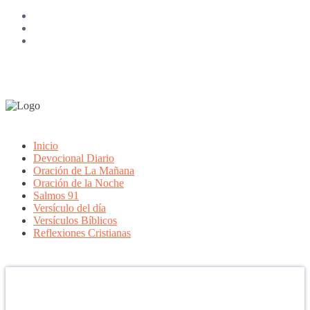
Inicio
Devocional Diario
Oración de La Mañana
Oración de la Noche
Salmos 91
Versículo del día
Versículos Bíblicos
Reflexiones Cristianas
Confía en DIOS