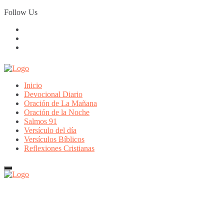
Skip
Follow Us
to
content
Inicio
Devocional Diario
Oración de La Mañana
Oración de la Noche
Salmos 91
Versículo del día
Versículos Bíblicos
Reflexiones Cristianas