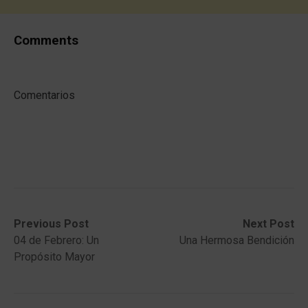
Comments
Comentarios
Post
Previous
Next
Previous Post
Next Post
post:
post:
04 de Febrero: Un
Una Hermosa Bendición
navigation
Propósito Mayor