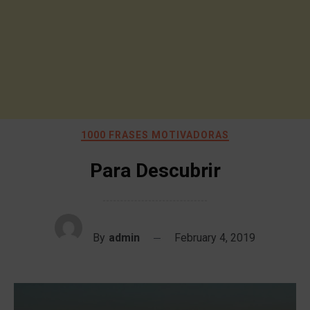
1000 FRASES MOTIVADORAS
Para Descubrir
By
admin
February 4, 2019