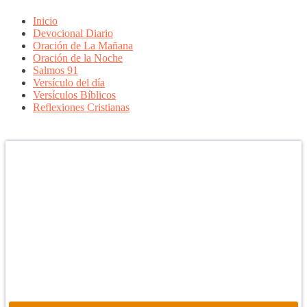
Inicio
Devocional Diario
Oración de La Mañana
Oración de la Noche
Salmos 91
Versículo del día
Versículos Bíblicos
Reflexiones Cristianas
Confía en DIOS
"Se feliz, porque la piedra nunca es tan grande si confías en Dios,
porque las injusticias acaban pagándose, porque el dolor se supera,
porque el coraje te levanta, porque el miedo te fortalece, porque los
errores te hacen aprender y porque nadie es perfecto. DIOS hoy,
camina contigo. Feliz Día."
PARA RECIBIR NUESTRO MENSAJE CORTO DEL DÍA EN
TU CELULAR, DESCARGA NUESTRA APLICACIÓN
ANDROID.