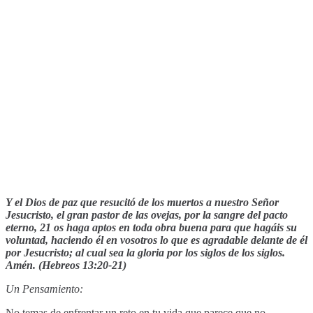
Y el Dios de paz que resucitó de los muertos a nuestro Señor
Jesucristo, el gran pastor de las ovejas, por la sangre del pacto
eterno, 21 os haga aptos en toda obra buena para que hagáis su
voluntad, haciendo él en vosotros lo que es agradable delante de él
por Jesucristo; al cual sea la gloria por los siglos de los siglos.
Amén. (Hebreos 13:20-21)
Un Pensamiento:
No temas de enfrentar un reto en tu vida que parece que no