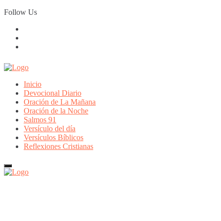
Skip
Follow Us
to
content
Inicio
Devocional Diario
Oración de La Mañana
Oración de la Noche
Salmos 91
Versículo del día
Versículos Bíblicos
Reflexiones Cristianas