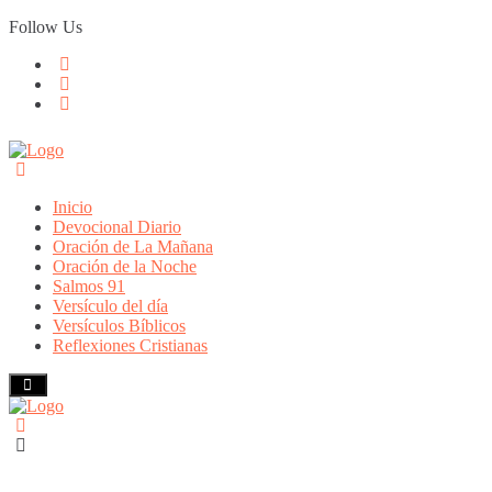
Skip
Follow Us
to
content
Inicio
Devocional Diario
Oración de La Mañana
Oración de la Noche
Salmos 91
Versículo del día
Versículos Bíblicos
Reflexiones Cristianas