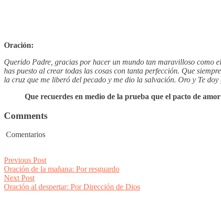
Oración:
Querido Padre, gracias por hacer un mundo tan maravilloso como el
has puesto al crear todas las cosas con tanta perfección. Que siempre
la cruz que me liberó del pecado y me dio la salvación. Oro y Te doy
Que recuerdes en medio de la prueba que el pacto de amor de
Comments
Comentarios
Post
Previous
Previous Post
post:
Oración de la mañana: Por resguardo
navigation
Next
Next Post
post:
Oración al despertar: Por Dirección de Dios