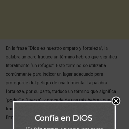
En la frase “Dios es nuestro amparo y fortaleza”, la
palabra amparo traduce un término hebreo que significa
literalmente “un refugio”. Este término se utilizaba
comúnmente para indicar un lugar adecuado para
protegerse del peligro de una tormenta. La palabra
fortaleza, por su parte, traduce un término que significa
“poder” o “fuerza”, y procede de una raíz hebrea que
transmite la idea de “ser fuerte”, “prevalecer” o “hacer
Confía en DIOS
firme” y “fortalecer”.