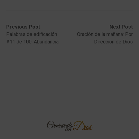
Post
Previous
Next
Previous Post
Next Post
post:
post:
Palabras de edificación
Oración de la mañana: Por
navigation
#11 de 100: Abundancia
Dirección de Dios