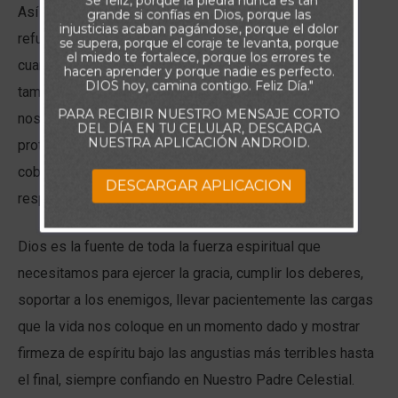
"Se feliz, porque la piedra nunca es tan
Así podemos comprender que, si bien Dios es nuestro
grande si confías en Dios, porque las
injusticias acaban pagándose, porque el dolor
refugio al ser lo bastante poderoso para preservarnos
se supera, porque el coraje te levanta, porque
el miedo te fortalece, porque los errores te
cuando todo a nuestro alrededor parece derrumbarse,
hacen aprender y porque nadie es perfecto.
DIOS hoy, camina contigo. Feliz Día."
también es nuestra fortaleza y comunica su fuerza en
PARA RECIBIR NUESTRO MENSAJE CORTO
nosotros, haciéndonos firmes. Y es que Dios no nos
DEL DÍA EN TU CELULAR, DESCARGA
NUESTRA APLICACIÓN ANDROID.
protege como un refugio para mimarnos, sino que nos
cobija para fortalecernos para volver a la vida con sus
DESCARGAR APLICACION
responsabilidades y peligros.
Dios es la fuente de toda la fuerza espiritual que
necesitamos para ejercer la gracia, cumplir los deberes,
soportar a los enemigos, llevar pacientemente las cargas
que la vida nos coloque en un momento dado y mostrar
firmeza de espíritu bajo las angustias más terribles hasta
el final, siempre confiando en Nuestro Padre Celestial.