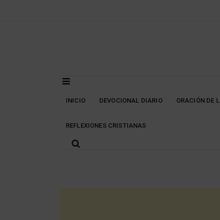
Skip
to
content
INICIO
DEVOCIONAL DIARIO
ORACIÓN DE 
REFLEXIONES CRISTIANAS