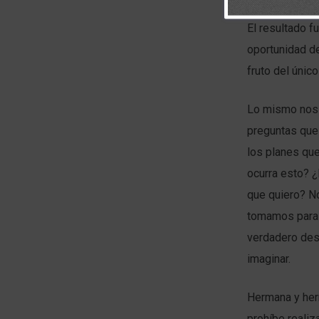
El resultado f
oportunidad de
fruto del único
Lo mismo nos o
preguntas que
los planes qu
ocurra esto? 
que quiero? No
tomamos para 
verdadero des
imaginar.
Hermana y herm
prohíbe realiz