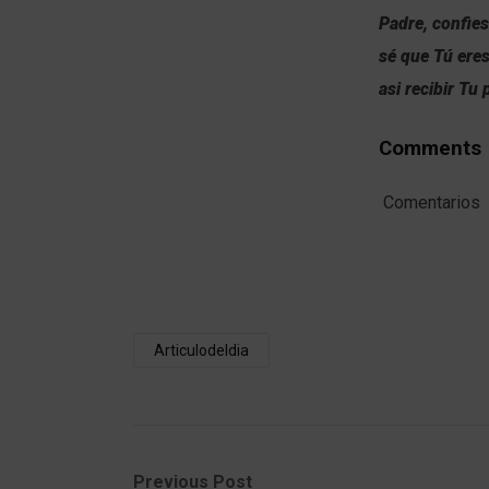
Padre, confie
sé que Tú ere
asi recibir Tu
Comments
Comentarios
Articulodeldia
Post
Previous
Next
Previous Post