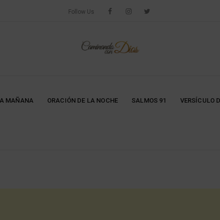
Follow Us
LA MAÑANA
ORACIÓN DE LA NOCHE
SALMOS 91
VERSÍCULO D