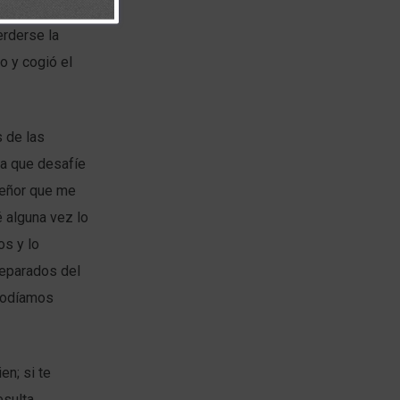
erderse la
o y cogió el
s de las
a que desafíe
Señor que me
 alguna vez lo
os y lo
separados del
podíamos
n; si te
esulta