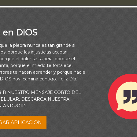
a en DIOS
rque la piedra nunca es tan grande si
os, porque las injusticias acaban
orque el dolor se supera, porque el
vanta, porque el miedo te fortalece,
rrores te hacen aprender y porque nadie
 DIOS hoy, camina contigo. Feliz Día."
lguna vez cómo utilizó la serpiente el miedo para tentar a Eva?
BIR NUESTRO MENSAJE CORTO DEL
u mente la semilla de la duda sobre las intenciones y el carácter
 CELULAR, DESCARGA NUESTRA
urgir preguntas en su mente tras su interacción con tal engañado
N ANDROID.
posible que Dios me esté ocultando algo? ¿Por qué no quiere 
GAR APLICACION
a el bien y el mal? Este árbol parece estar bien; no tiene sentid
 este fruto. ¿Qué me oculta?