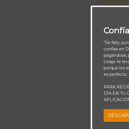
Confí
"Se feliz, po
confías en Di
pagándose, p
coraje te le
porque los e
es perfecto.
¿Has pensado a
PARA RECI
plantando en s
DÍA EN TU
Tuvieron que s
APLICACIÓ
preguntó ¿Es 
DESCAR
Él, que conozc
comer algo de