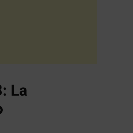
: La
o