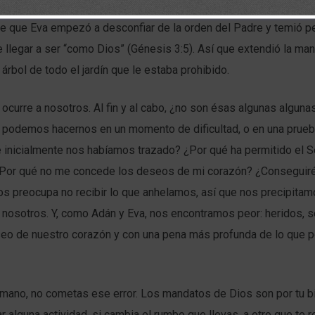
ue que Eva empezó a desconfiar de la orden del Padre y temió p
 llegar a ser “como Dios” (Génesis 3:5). Así que extendió la man
 árbol de todo el jardín que le estaba prohibido.
curre a nosotros. Al fin y al cabo, ¿no son ésas algunas alguna
 podemos hacernos en un momento de dificultad, o en una prueb
e inicialmente nos habíamos trazado? ¿Por qué ha permitido el 
¿Por qué no me concede los deseos de mi corazón? ¿Conseguiré
s preocupa no recibir lo que anhelamos, así que nos precipitam
nosotros. Y, como Adán y Eva, nos encontramos peor: heridos, 
eo de nuestro corazón y con una pena más profunda de lo que 
ano, no cometas ese error. Los mandatos de Dios son por tu bie
ar alguna actividad, si cambia el rumbo que llevas, a otro que te r