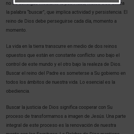
no se consigue mediante la pasividad; Mateo 6:33 utiliza
la palabra “buscar”, que implica actividad y persistencia. El
reino de Dios debe perseguirse cada día, momento a
momento.
La vida en la tierra transcurre en medio de dos reinos
opuestos que están en constante conflicto: uno bajo el
control de este mundo y el otro bajo la realeza de Dios.
Buscar el reino del Padre es someterse a Su gobierno en
todos los ámbitos de nuestra vida. Lo esencial es la
obediencia.
Buscar la justicia de Dios significa cooperar con Su
proceso de transformarnos a imagen de Jesús. Una parte
integral de este proceso es la renovación de nuestra