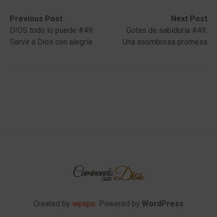
Post
Previous
Next
Previous Post
Next Post
post:
post:
DIOS todo lo puede #49:
Gotas de sabiduría #49:
navigation
Servir a Dios con alegría
Una asombrosa promesa
Created by
wpxpo
. Powered by
WordPress