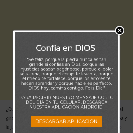
Confía en DIOS
"Se feliz, porque la piedra nunca es tan
grande si confías en Dios, porque las
injusticias acaban pagándose, porque el dolor
se supera, porque el coraje te levanta, porque
el miedo te fortalece, porque los errores te
hacen aprender y porque nadie es perfecto.
DIOS hoy, camina contigo. Feliz Día."
PARA RECIBIR NUESTRO MENSAJE CORTO
DEL DÍA EN TU CELULAR, DESCARGA
NUESTRA APLICACIÓN ANDROID.
¿Cuál es la prioridad de tu vida, aquello en torno a lo cual
gira todo lo demás? Jesús nos dice que el reino de Dios y
DESCARGAR APLICACION
la justicia deben ser nuestro objetivo más elevado. Esto