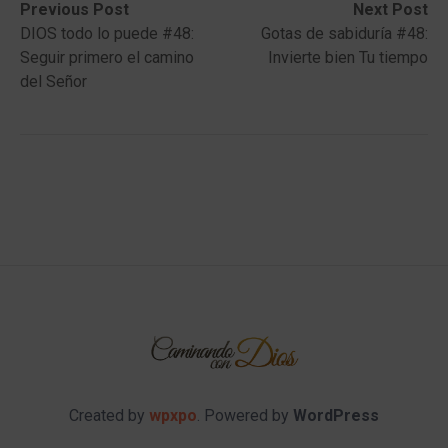
Post
Previous
Next
Previous Post
Next Post
post:
post:
DIOS todo lo puede #48:
Gotas de sabiduría #48:
navigation
Seguir primero el camino
Invierte bien Tu tiempo
del Señor
Created by
wpxpo
. Powered by
WordPress