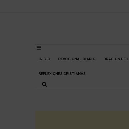
Skip
to
content
INICIO
DEVOCIONAL DIARIO
ORACIÓN DE 
REFLEXIONES CRISTIANAS