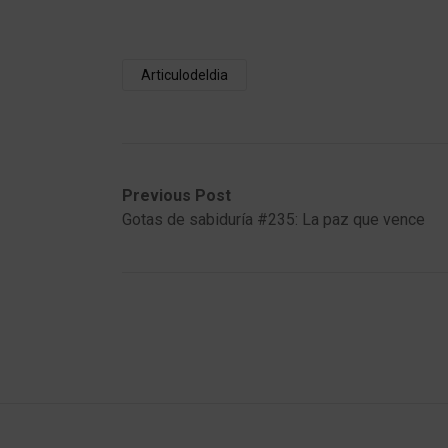
Articulodeldia
Post
Previous
Next
Previous Post
post:
post:
Gotas de sabiduría #235: La paz que vence
navigation