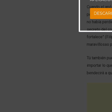
Cuando el após
DESCAR
perfectamente 
no había perdi
secreto del c
fortalece” (Fi
maravillosas 
Tú también pue
importar lo qu
bendecirá a qu