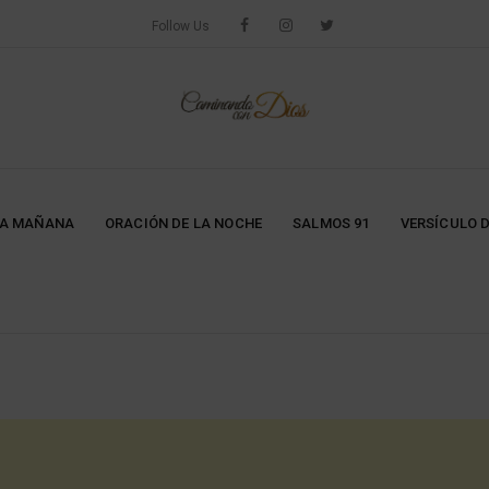
Follow Us
LA MAÑANA
ORACIÓN DE LA NOCHE
SALMOS 91
VERSÍCULO D