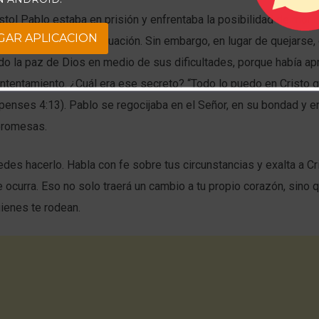
tol Pablo estaba en prisión y enfrentaba la posibilidad de mori
GAR APLICACION
la gravedad de su situación. Sin embargo, en lugar de quejarse,
do la paz de Dios en medio de sus dificultades, porque había ap
ontentamiento. ¿Cuál era ese secreto? “Todo lo puedo en Cristo 
lipenses 4:13). Pablo se regocijaba en el Señor, en su bondad y e
promesas.
des hacerlo. Habla con fe sobre tus circunstancias y exalta a Cr
e ocurra. Eso no solo traerá un cambio a tu propio corazón, sino
ienes te rodean.