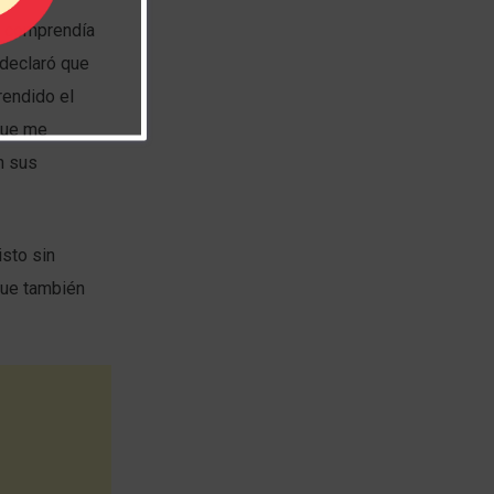
r, comprendía
 declaró que
rendido el
que me
n sus
isto sin
 que también