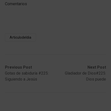
Comentarios
Articulodeldia
Post
Previous
Next
Previous Post
Next Post
post:
post:
Gotas de sabiduría #225:
Gladiador de Dios#225:
navigation
Siguiendo a Jesús
Dios puede