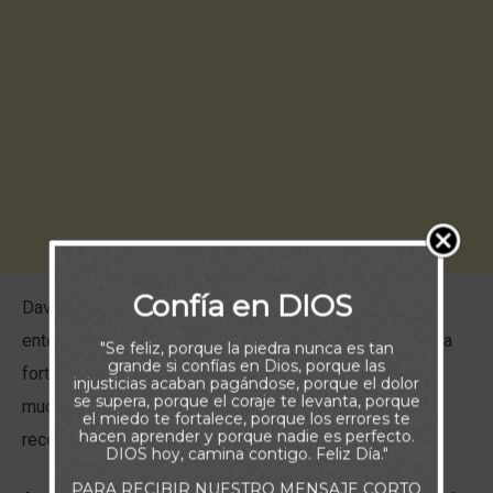
Confía en DIOS
David, guerrero valiente, rey sabio y escritor inspirado,
entendía perfectamente de dónde provenía la verdadera
"Se feliz, porque la piedra nunca es tan
grande si confías en Dios, porque las
fortaleza. Para él, la presencia y el amor de Dios eran
injusticias acaban pagándose, porque el dolor
se supera, porque el coraje te levanta, porque
mucho más valiosos que cualquier riqueza o
el miedo te fortalece, porque los errores te
hacen aprender y porque nadie es perfecto.
reconocimiento.
DIOS hoy, camina contigo. Feliz Día."
PARA RECIBIR NUESTRO MENSAJE CORTO