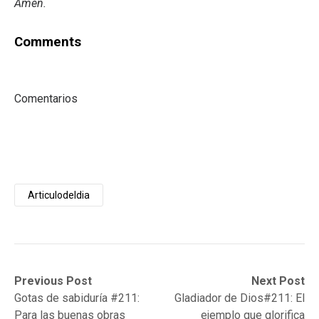
Amén.
Comments
Comentarios
Articulodeldia
Post
Previous
Next
Previous Post
Next Post
post:
post:
Gotas de sabiduría #211:
Gladiador de Dios#211: El
navigation
Para las buenas obras
ejemplo que glorifica