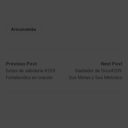
Articulodeldia
Post
Previous
Next
Previous Post
Next Post
post:
post:
Gotas de sabiduría #209:
Gladiador de Dios#209:
navigation
Fortalecidos en oración
Sus Metas y Sus Métodos