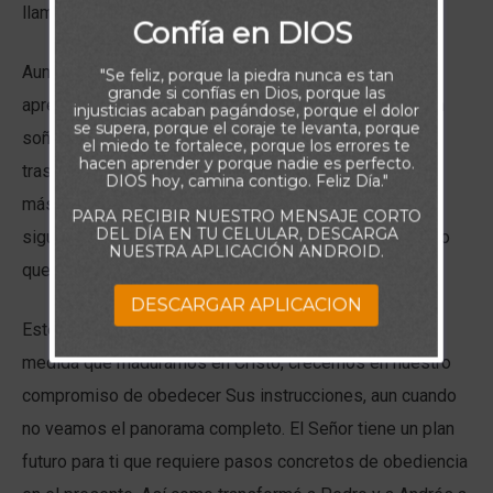
llamó (Mateo 4:20).
Confía en DIOS
Aunque es probable que Pedro y Andrés hubieran
"Se feliz, porque la piedra nunca es tan
grande si confías en Dios, porque las
aprendido mucho a lo largo de sus vidas, jamás habrían
injusticias acaban pagándose, porque el dolor
se supera, porque el coraje te levanta, porque
soñado que Dios los escogería para una misión tan
el miedo te fortalece, porque los errores te
hacen aprender y porque nadie es perfecto.
trascendental. Caminar junto al Dios encarnado estaba
DIOS hoy, camina contigo. Feliz Día."
más allá de cualquier expectativa humana. Ellos no
PARA RECIBIR NUESTRO MENSAJE CORTO
DEL DÍA EN TU CELULAR, DESCARGA
siguieron a Jesús porque comprendieran plenamente lo
NUESTRA APLICACIÓN ANDROID.
que vendría, sino porque decidieron obedecerle.
DESCARGAR APLICACION
Este mismo principio se aplica a nuestra vida hoy. A
medida que maduramos en Cristo, crecemos en nuestro
compromiso de obedecer Sus instrucciones, aun cuando
no veamos el panorama completo. El Señor tiene un plan
futuro para ti que requiere pasos concretos de obediencia