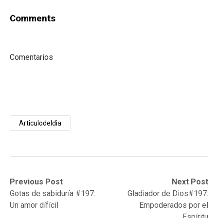
Comments
Comentarios
Articulodeldia
Post
Previous
Next
Previous Post
Next Post
post:
post:
Gotas de sabiduría #197:
Gladiador de Dios#197:
navigation
Un amor dífícil
Empoderados por el
Espíritu