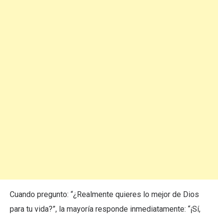
Cuando pregunto: “¿Realmente quieres lo mejor de Dios
para tu vida?”, la mayoría responde inmediatamente: “¡Sí,