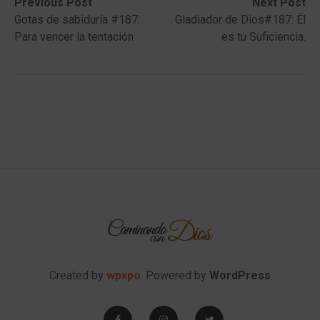
Post
Previous
Next
Previous Post
Next Post
post:
post:
Gotas de sabiduría #187:
Gladiador de Dios#187: Él
navigation
Para vencer la tentación
es tu Suficiencia.
Created by
wpxpo
. Powered by
WordPress