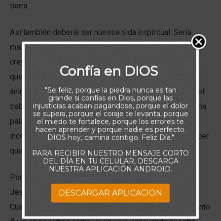
tierra.
Así también debería ser nuestra vida espiritual. Sería
maravilloso mantenernos firmes y constantes como
creyentes, sin importar las estaciones o los problemas
Confía en DIOS
que enfrentemos. Sin embargo, muchas veces nuestro
"Se feliz, porque la piedra nunca es tan
ánimo fluctúa según las circunstancias. Un buen día en el
grande si confías en Dios, porque las
injusticias acaban pagándose, porque el dolor
trabajo o en la iglesia puede animarnos, mientras que una
se supera, porque el coraje te levanta, porque
palabra dura o una dificultad puede desalentarnos. Esa
el miedo te fortalece, porque los errores te
hacen aprender y porque nadie es perfecto.
inconstancia puede desgastarnos espiritualmente y hacer
DIOS hoy, camina contigo. Feliz Día."
que otros duden de la fortaleza de nuestra fe.
PARA RECIBIR NUESTRO MENSAJE CORTO
DEL DÍA EN TU CELULAR, DESCARGA
NUESTRA APLICACIÓN ANDROID.
Pero hay una fuente inagotable que nunca falla:
Jesucristo
. Él es el mismo ayer, hoy y por los siglos.
DESCARGAR APLICACION
Cuando permanecemos conectados a Él, Su Espíritu Santo