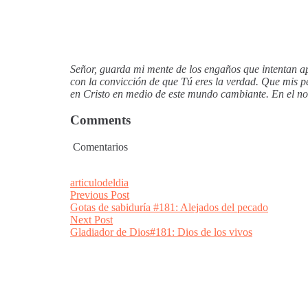
Señor, guarda mi mente de los engaños que intentan ap
con la convicción de que Tú eres la verdad. Que mis p
en Cristo en medio de este mundo cambiante. En el n
Comments
Comentarios
articulodeldia
Post
Previous
Previous Post
post:
Gotas de sabiduría #181: Alejados del pecado
navigation
Next
Next Post
post:
Gladiador de Dios#181: Dios de los vivos