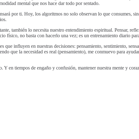
comodidad mental que nos hace dar todo por sentado.
ensará por ti. Hoy, los algoritmos no solo observan lo que consumes, si
ios.
nte, también lo necesita nuestro entendimiento espiritual. Pensar, reflex
cio físico, no basta con hacerlo una vez; es un entrenamiento diario par
es que influyen en nuestras decisiones: pensamiento, sentimiento, sens
iendo que la necesidad es real (pensamiento), me conmuevo para ayudar
rio. Y en tiempos de engaño y confusión, mantener nuestra mente y coraz