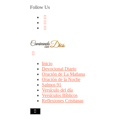
Skip
Follow Us
to
content
Inicio
Devocional Diario
Oración de La Mañana
Oración de la Noche
Salmos 91
Versículo del día
Versículos Bíblicos
Reflexiones Cristianas