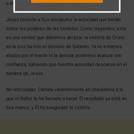
o dudes de tu fe.
Jesús recordó a Sus discípulos la autoridad que tenían
sobre los poderes de las tinieblas. Como creyentes, esta
es una verdad que debemos abrazar: la victoria de Cristo
en la cruz ha roto el dominio de Satanás. Ya no estamos
atados por el miedo ni la derrota; podemos avanzar con
confianza, sabiendo que nuestra autoridad descansa en el
nombre de Jesús.
No retrocedas. Camina valientemente en obediencia a lo
que el Señor te ha llamado a hacer. El resultado ya está en
Sus manos, y Él ha asegurado tu victoria.