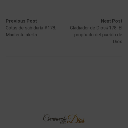
Post
Previous
Next
Previous Post
Next Post
post:
post:
Gotas de sabiduría #178:
Gladiador de Dios#178: El
navigation
Mantente alerta
propósito del pueblo de
Dios