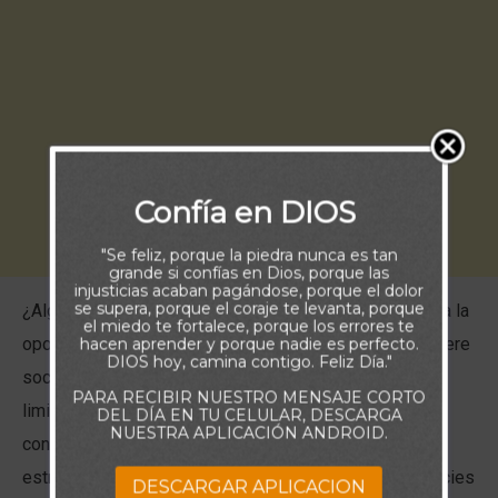
Confía en DIOS
"Se feliz, porque la piedra nunca es tan
grande si confías en Dios, porque las
injusticias acaban pagándose, porque el dolor
se supera, porque el coraje te levanta, porque
¿Alguna vez has dudado en seguir a Jesús por miedo a la
el miedo te fortalece, porque los errores te
oposición espiritual? No te desanimes. El enemigo quiere
hacen aprender y porque nadie es perfecto.
DIOS hoy, camina contigo. Feliz Día."
socavar la obra de Dios en tu vida, pero su poder es
PARA RECIBIR NUESTRO MENSAJE CORTO
limitado. No es omnipotente, ni omnipresente, y su
DEL DÍA EN TU CELULAR, DESCARGA
NUESTRA APLICACIÓN ANDROID.
conocimiento es nada comparado con el de Dios. Su
estrategia consiste en tentar y asustar, para que renuncies
DESCARGAR APLICACION