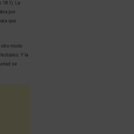
 18:1). La
ibra por
para que
e otro modo
estiales. Y la
untad se