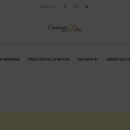
Follow Us
LA MAÑANA
ORACIÓN DE LA NOCHE
SALMOS 91
VERSÍCULO D