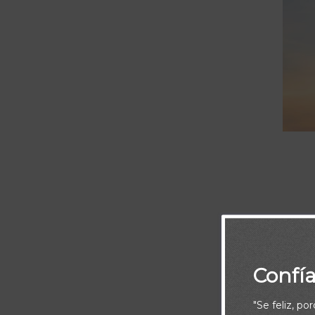
Perseverad en 
Confí
"Se feliz, po