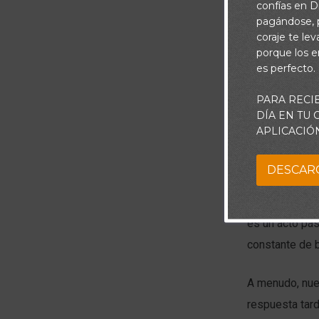
confías en Di
pagándose, p
coraje te le
porque los e
es perfecto.
PARA RECI
DÍA EN TU
APLICACIÓ
DESCAR
Dedicarse a la
implica persev
es un acto pa
constante de b
A menudo, nue
respuesta tar