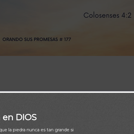
la oración, velando en ella con acción de gracias.
Colosenses 4
a en DIOS
rque la piedra nunca es tan grande si