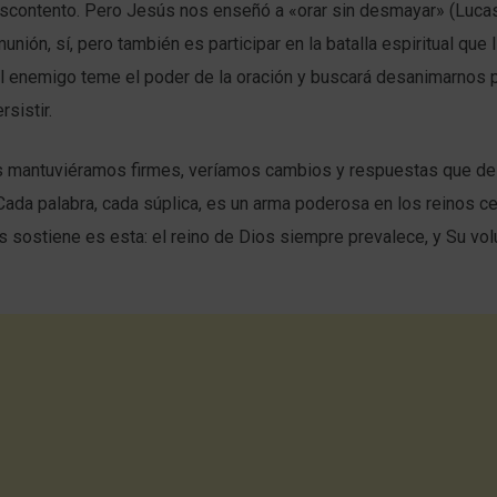
escontento. Pero Jesús nos enseñó a «orar sin desmayar» (Lucas
nión, sí, pero también es participar en la batalla espiritual que l
El enemigo teme el poder de la oración y buscará desanimarnos 
sistir.
os mantuviéramos firmes, veríamos cambios y respuestas que d
ada palabra, cada súplica, es un arma poderosa en los reinos cel
 sostiene es esta: el reino de Dios siempre prevalece, y Su vol