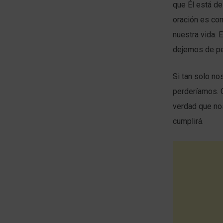
que Él está d
oración es comu
nuestra vida. 
dejemos de per
Si tan solo n
perderíamos. C
verdad que nos
cumplirá.