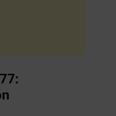
77:
ón