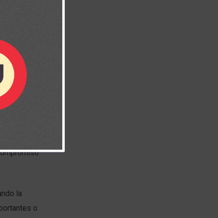
go original,
 La oración no
 compromiso
ando la
portantes o