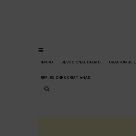
Skip
to
content
INICIO
DEVOCIONAL DIARIO
ORACIÓN DE 
REFLEXIONES CRISTIANAS