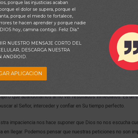
os, porque las injusticias acaban
orque el dolor se supera, porque el
vanta, porque el miedo te fortalece,
rrores te hacen aprender y porque nadie
 DIOS hoy, camina contigo. Feliz Día."
BIR NUESTRO MENSAJE CORTO DEL
 CELULAR, DESCARGA NUESTRA
N ANDROID.
GAR APLICACION
 oración significa más que decir unas palabras rápidas; en el grie
erancia: permanecer firme, seguir adelante y negarse a rendirse.
sajero que abandonamos al no ver resultados inmediatos. Es un
uscar al Señor, interceder y confiar en Su tiempo perfecto.
stra impaciencia nos hace suponer que Dios no nos escucha cu
da en llegar. Podemos pensar que nuestras peticiones no son im