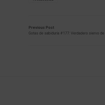
Post
Previous
Next
Previous Post
post:
post:
Gotas de sabiduría #177: Verdadero siervo de
navigation