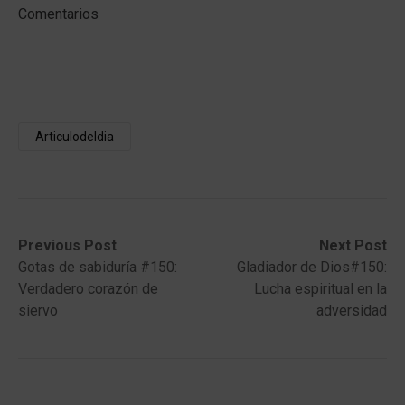
Comentarios
Articulodeldia
Post
Previous
Next
Previous Post
Next Post
post:
post:
Gotas de sabiduría #150:
Gladiador de Dios#150:
navigation
Verdadero corazón de
Lucha espiritual en la
siervo
adversidad