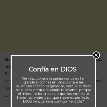
Abraham mintió sobre su esposa para protegerse. Moisés
mató a un egipcio. David cometió adulterio y asesinato.
Confía en DIOS
Pedro negó a Jesús. Y sin embargo, Dios no desechó a
"Se feliz, porque la piedra nunca es tan
ninguno de ellos. Sus caídas no fueron el final. Con amor y
grande si confías en Dios, porque las
injusticias acaban pagándose, porque el dolor
poder redentor, el Señor los restauró y los usó para
se supera, porque el coraje te levanta, porque
el miedo te fortalece, porque los errores te
cumplir Sus propósitos.
hacen aprender y porque nadie es perfecto.
DIOS hoy, camina contigo. Feliz Día."