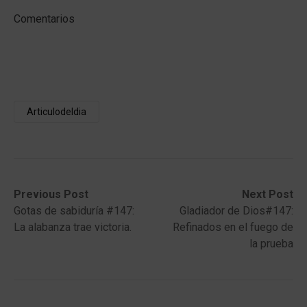
Comentarios
Articulodeldia
Post
Previous
Next
Previous Post
Next Post
post:
post:
Gotas de sabiduría #147:
Gladiador de Dios#147:
navigation
La alabanza trae victoria.
Refinados en el fuego de
la prueba