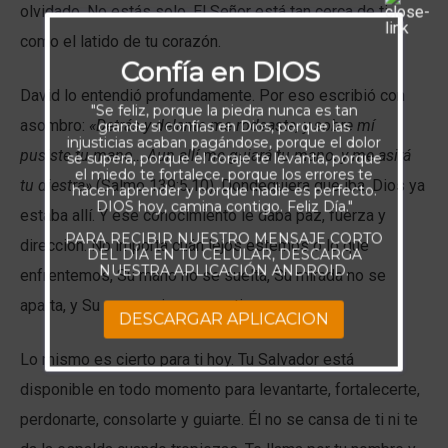
olvidado. No estás solo. El Señor está tan cerca de ti
como el latido de tu corazón.
Confía en DIOS
David lo entendió profundamente. Por eso escribió con
"Se feliz, porque la piedra nunca es tan
asombro:
«Detrás y delante me rodeaste, y sobre mí
grande si confías en Dios, porque las
injusticias acaban pagándose, porque el dolor
pusiste tu mano… Aun allí me guiará tu mano, y me asirá
se supera, porque el coraje te levanta, porque
el miedo te fortalece, porque los errores te
tu diestra»
(Salmo 139:5,10). Dondequiera que iba, Dios ya
hacen aprender y porque nadie es perfecto.
DIOS hoy, camina contigo. Feliz Día."
estaba allí. Y ese conocimiento le daba paz, fuerza y
PARA RECIBIR NUESTRO MENSAJE CORTO
dirección. No importa cuán lejos estemos o lo que
DEL DÍA EN TU CELULAR, DESCARGA
NUESTRA APLICACIÓN ANDROID.
enfrentemos, Su mano no se suelta, Su mirada no se
aparta, y Su presencia no se retira.
DESCARGAR APLICACION
Lo mismo es cierto para ti hoy. Tu Salvador está
disponible en todo momento para levantarte, fortalecerte,
perdonarte, consolarte y guiarte. Él no se cansa de ti ni te