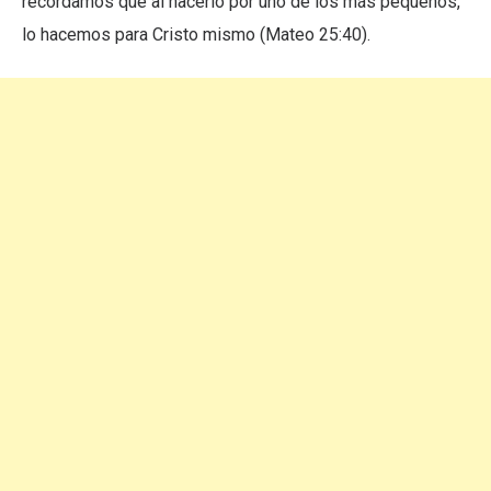
recordamos que al hacerlo por uno de los más pequeños,
lo hacemos para Cristo mismo (Mateo 25:40).