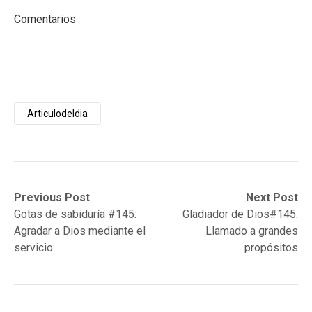
Comentarios
Articulodeldia
Post
Previous
Next
Previous Post
Next Post
post:
post:
Gotas de sabiduría #145:
Gladiador de Dios#145:
navigation
Agradar a Dios mediante el
Llamado a grandes
servicio
propósitos