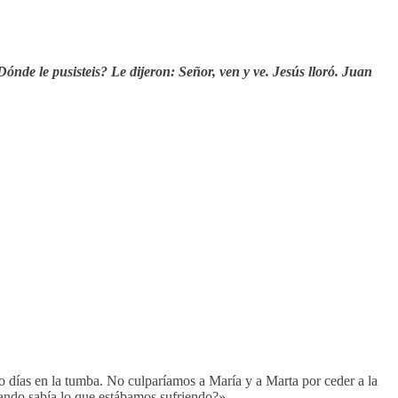
Dónde le pusisteis? Le dijeron: Señor, ven y ve. Jesús lloró. Juan
ro días en la tumba. No culparíamos a María y a Marta por ceder a la
ndo sabía lo que estábamos sufriendo?».