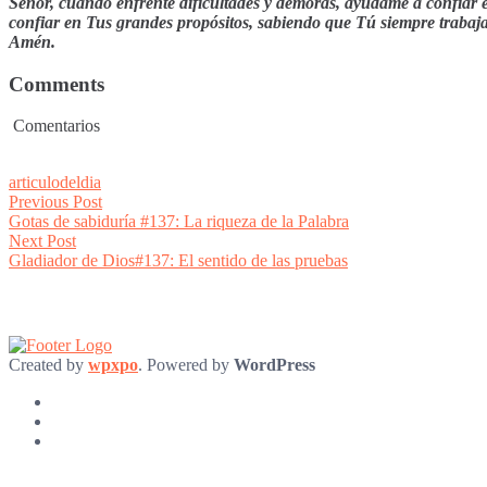
Señor, cuando enfrente dificultades y demoras, ayúdame a confiar 
confiar en Tus grandes propósitos, sabiendo que Tú siempre trabaj
Amén.
Comments
Comentarios
articulodeldia
Post
Previous
Previous Post
post:
Gotas de sabiduría #137: La riqueza de la Palabra
navigation
Next
Next Post
post:
Gladiador de Dios#137: El sentido de las pruebas
Created by
wpxpo
. Powered by
WordPress