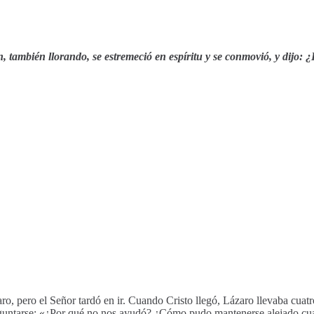
, también llorando, se estremeció en espíritu y se conmovió, y dijo: ¿
ro, pero el Señor tardó en ir. Cuando Cristo llegó, Lázaro llevaba cuat
eguntarse: «¿Por qué no nos ayudó? ¿Cómo pudo mantenerse alejado cua