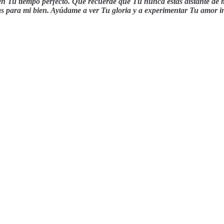
en Tu tiempo perfecto. Que recuerde que Tú nunca estás distante de 
as para mi bien. Ayúdame a ver Tu gloria y a experimentar Tu amor i