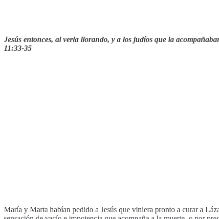
Jesús entonces, al verla llorando, y a los judíos que la acompañaban
11:33-35
María y Marta habían pedido a Jesús que viniera pronto a curar a Láza
sensación de vacío e impotencia que acompaña a la muerte, o por pr