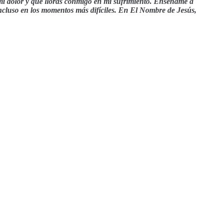
mi dolor y que lloras conmigo en mi sufrimiento. Enséñame a
ncluso en los momentos más difíciles. En El Nombre de Jesús,