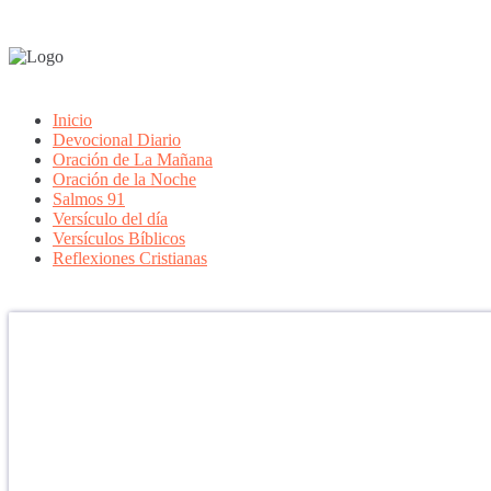
Inicio
Devocional Diario
Oración de La Mañana
Oración de la Noche
Salmos 91
Versículo del día
Versículos Bíblicos
Reflexiones Cristianas
Confía en DIOS
"Se feliz, porque la piedra nunca es tan grande si confías en Dios, po
porque el dolor se supera, porque el coraje te levanta, porque el miedo
aprender y porque nadie es perfecto. DIOS hoy, camina contigo. Feli
PARA RECIBIR NUESTRO MENSAJE CORTO DEL DÍA EN