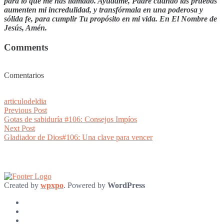
para lo que me has llamado. Ayudamé, Padre cuando las pruebas
aumenten mi incredulidad, y transfórmala en una poderosa y
sólida fe, para cumplir Tu propósito en mi vida. En El Nombre de
Jesús, Amén.
Comments
Comentarios
articulodeldia
Post
Previous
Previous Post
post:
Gotas de sabiduría #106: Consejos Impíos
navigation
Next
Next Post
post:
Gladiador de Dios#106: Una clave para vencer
Created by
wpxpo
. Powered by
WordPress