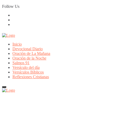
Skip
Follow Us
to
content
Inicio
Devocional Diario
Oración de La Mañana
Oración de la Noche
Salmos 91
Versículo del día
Versículos Bíblicos
Reflexiones Cristianas