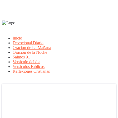
Inicio
Devocional Diario
Oración de La Mañana
Oración de la Noche
Salmos 91
Versículo del día
Versículos Bíblicos
Reflexiones Cristianas
Confía en DIOS
"Se feliz, porque la piedra nunca es tan grande si confías en Dios,
porque las injusticias acaban pagándose, porque el dolor se supera,
porque el coraje te levanta, porque el miedo te fortalece, porque los