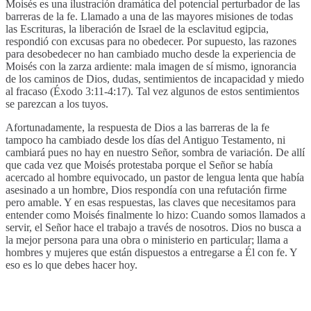
Moisés es una ilustración dramática del potencial perturbador de las
barreras de la fe. Llamado a una de las mayores misiones de todas
las Escrituras, la liberación de Israel de la esclavitud egipcia,
respondió con excusas para no obedecer. Por supuesto, las razones
para desobedecer no han cambiado mucho desde la experiencia de
Moisés con la zarza ardiente: mala imagen de sí mismo, ignorancia
de los caminos de Dios, dudas, sentimientos de incapacidad y miedo
al fracaso (Éxodo 3:11-4:17). Tal vez algunos de estos sentimientos
se parezcan a los tuyos.
Afortunadamente, la respuesta de Dios a las barreras de la fe
tampoco ha cambiado desde los días del Antiguo Testamento, ni
cambiará pues no hay en nuestro Señor, sombra de variación. De allí
que cada vez que Moisés protestaba porque el Señor se había
acercado al hombre equivocado, un pastor de lengua lenta que había
asesinado a un hombre, Dios respondía con una refutación firme
pero amable. Y en esas respuestas, las claves que necesitamos para
entender como Moisés finalmente lo hizo: Cuando somos llamados a
servir, el Señor hace el trabajo a través de nosotros. Dios no busca a
la mejor persona para una obra o ministerio en particular; llama a
hombres y mujeres que están dispuestos a entregarse a Él con fe. Y
eso es lo que debes hacer hoy.