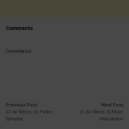
Comments
Comentarios
Post
Previous
Next
Previous Post
Next Post
post:
post:
22 de Marzo: Un Padre
23 de Marzo: El Mejor
navigation
Ejemplar
Intercambio