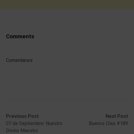
Comments
Comentarios
Post
Previous
Next
Previous Post
Next Post
post:
post:
07 de Septiembre: Nuestro
Buenos Días #189
navigation
Divino Maestro