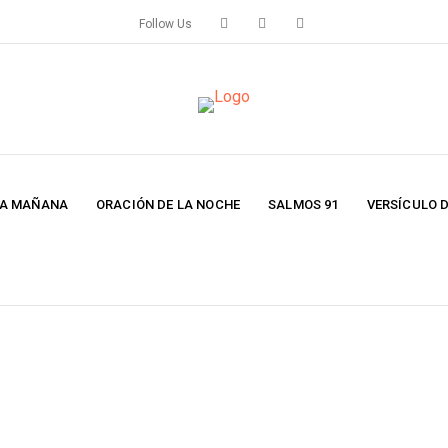
Follow Us
LA MAÑANA
ORACIÓN DE LA NOCHE
SALMOS 91
VERSÍCULO D