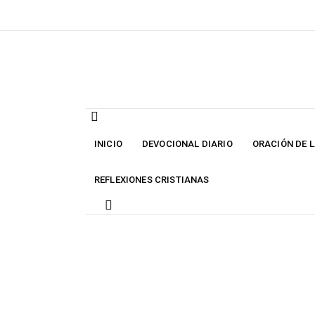
Skip
to
content
INICIO
DEVOCIONAL DIARIO
ORACIÓN DE 
REFLEXIONES CRISTIANAS