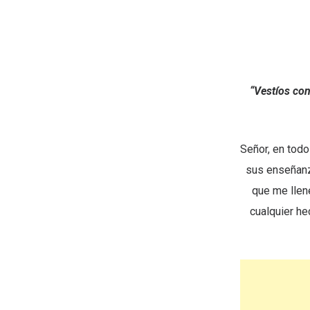
“Vestíos con
Señor, en tod
sus enseñanz
que me llene
cualquier he