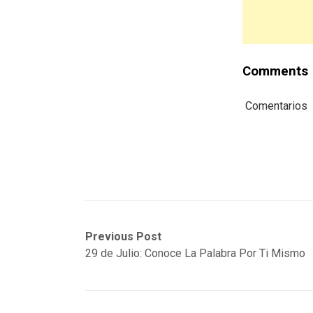
Comments
Comentarios
Post
Previous
Next
Previous Post
post:
post:
29 de Julio: Conoce La Palabra Por Ti Mismo
navigation