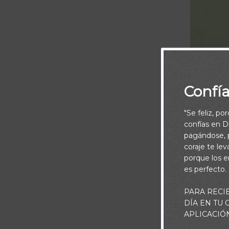
Confí
"Se feliz, po
confías en Di
pagándose, p
coraje te le
porque los e
es perfecto.
PARA RECI
DÍA EN TU
Dios, no me d
APLICACIÓ