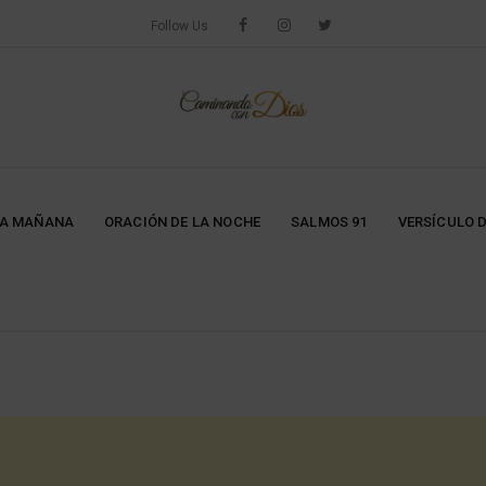
Follow Us
LA MAÑANA
ORACIÓN DE LA NOCHE
SALMOS 91
VERSÍCULO D