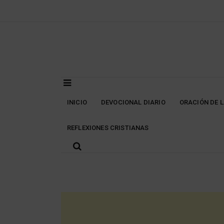
Skip
to
content
INICIO
DEVOCIONAL DIARIO
ORACIÓN DE 
REFLEXIONES CRISTIANAS