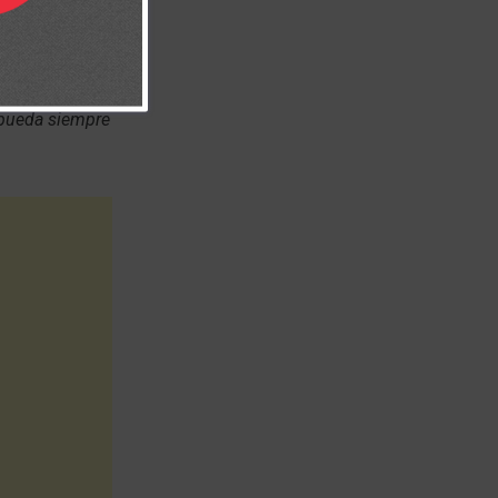
arme nuevas
 concentrarme
 pueda siempre