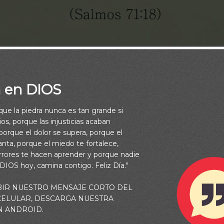
a en DIOS
rque la piedra nunca es tan grande si
os, porque las injusticias acaban
orque el dolor se supera, porque el
vanta, porque el miedo te fortalece,
rrores te hacen aprender y porque nadie
 DIOS hoy, camina contigo. Feliz Día."
BIR NUESTRO MENSAJE CORTO DEL
 CELULAR, DESCARGA NUESTRA
esampares, Hasta que anuncie tu poder a la posteridad, Y tu po
N ANDROID.
los que han de venir (Salmos 71:18)