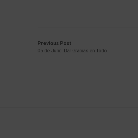
Post
Previous
Next
Previous Post
post:
post:
05 de Julio: Dar Gracias en Todo
navigation