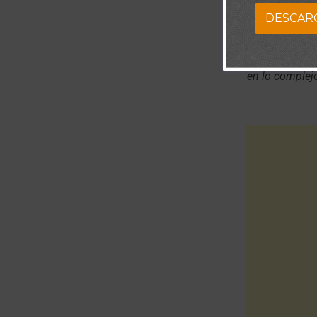
DESCAR
Señor, sé 
fuerzas y po
en lo complej