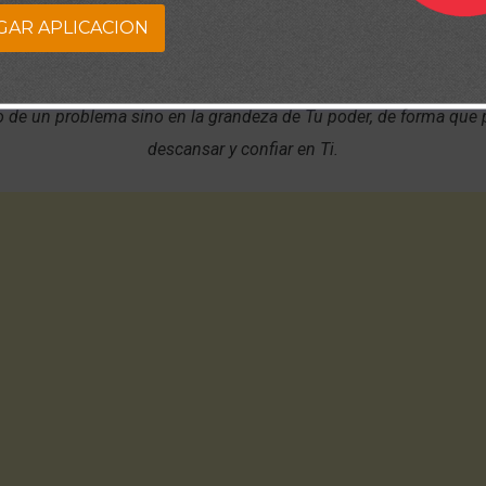
GAR APLICACION
que me cuidas y me guías en todo lugar y tiempo. Gracias por d
r alentarme con Tu poder y presencia. Dame la capacidad para no
o de un problema sino en la grandeza de Tu poder, de forma que
descansar y confiar en Ti.