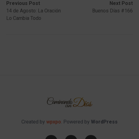
Post
Previous
Next
Previous Post
Next Post
post:
post:
14 de Agosto: La Oración
Buenos Días #166
navigation
Lo Cambia Todo
Created by
wpxpo
. Powered by
WordPress