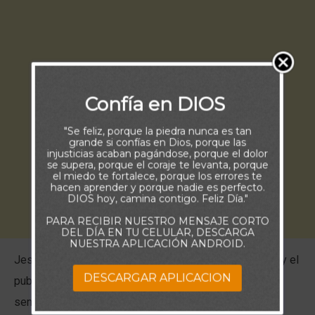
Confía en DIOS
"Se feliz, porque la piedra nunca es tan
grande si confías en Dios, porque las
injusticias acaban pagándose, porque el dolor
se supera, porque el coraje te levanta, porque
el miedo te fortalece, porque los errores te
hacen aprender y porque nadie es perfecto.
DIOS hoy, camina contigo. Feliz Día."
PARA RECIBIR NUESTRO MENSAJE CORTO
DEL DÍA EN TU CELULAR, DESCARGA
NUESTRA APLICACIÓN ANDROID.
Jesús en la parábola de hoy cuenta acerca del fariseo y el
DESCARGAR APLICACION
publicano que acudieron al templo a orar. El fariseo se
sentía superior a otros y en una oración cargada de