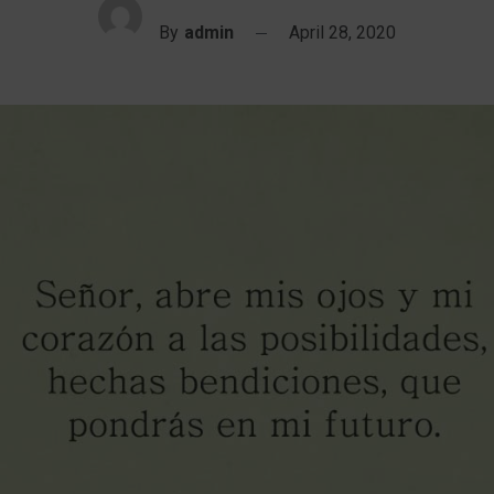
By
admin
April 28, 2020