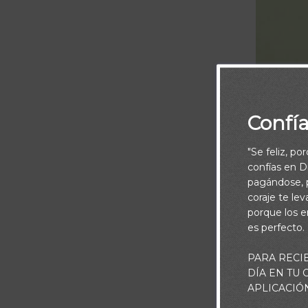
Confí
"Se feliz, po
confías en Di
pagándose, p
coraje te le
porque los e
es perfecto.
PARA RECI
DÍA EN TU
El Señor te b
APLICACIÓ