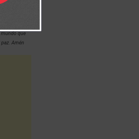
s pasados y
s, que pondrás
el mundo que
y paz. Amén