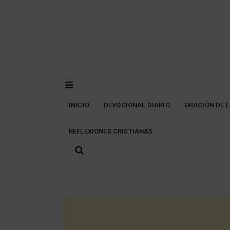
Skip
to
content
INICIO
DEVOCIONAL DIARIO
ORACIÓN DE 
REFLEXIONES CRISTIANAS