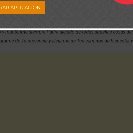
GAR APLICACION
que eres dueño de la eternidad ayúdame a ver más allá mis errore
re mis ojos y mi corazón a las posibilidades, hechas bendicione
o y manténme siempre Padre alejado de todas aquellas cosas d
pararme de Tu presencia y alejarme de Tus caminos de bienestar 