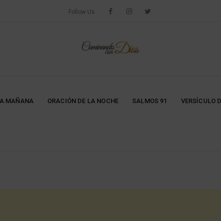
Follow Us
LA MAÑANA
ORACIÓN DE LA NOCHE
SALMOS 91
VERSÍCULO D