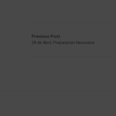
Post
Previous
Next
Previous Post
post:
post:
28 de Abril: Preparación Necesaria
navigation