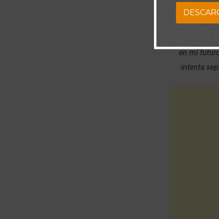
DESCAR
Señor, tu 
presentes. Ab
en mi futur
intenta se