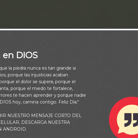
a en DIOS
rque la piedra nunca es tan grande si
os, porque las injusticias acaban
orque el dolor se supera, porque el
vanta, porque el miedo te fortalece,
rrores te hacen aprender y porque nadie
 DIOS hoy, camina contigo. Feliz Día."
BIR NUESTRO MENSAJE CORTO DEL
 CELULAR, DESCARGA NUESTRA
endiga y te guarde; el Señor te mire con agrado y te extienda su 
N ANDROID.
te muestre su favor y te conceda la paz. (Números 6:24-26)