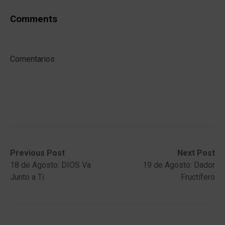
Comments
Comentarios
Post
Previous
Next
Previous Post
Next Post
post:
post:
18 de Agosto: DIOS Va
19 de Agosto: Dador
navigation
Junto a Ti
Fructífero