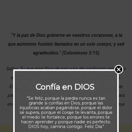
“Y la paz de Dios gobierne en vuestros corazones, a la
que asimismo fuisteis llamados en un solo cuerpo; y sed
agradecidos.”
(Colosenses 3:15)
Señor, Tu que eres Dios de paz y no de confusión ayúdame
a sobrellevar todo lo que hago y lo que falta por hacer.
Confía en DIOS
Enséñame el camino para reconocer lo que puedo dejar
para mañana y lo que no puede esperar. Confío en Ti para
"Se feliz, porque la piedra nunca es tan
grande si confías en Dios, porque las
encontrar en mi vida, el balance que me lleve a la paz que
injusticias acaban pagándose, porque el dolor
se supera, porque el coraje te levanta, porque
solo Tú brindas. Amén.
el miedo te fortalece, porque los errores te
hacen aprender y porque nadie es perfecto.
DIOS hoy, camina contigo. Feliz Día."