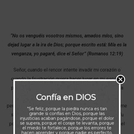
“No os venguéis vosotros mismos, amados míos, sino
dejad lugar a la ira de Dios; porque escrito está: Mía es la
venganza, yo pagaré, dice el Señor” (Romanos 12:19)
Señor, cuando el rencor intente invadir mi corazón o
cuando la frustración quiera hacer lugar en mi espíritu,
producto de una injusticia vivida o testificada, dame la
Confía en DIOS
fortaleza para no permitir que estos sentimientos
perjudiciales me roben la paz que me brindas. Permíteme
"Se feliz, porque la piedra nunca es tan
grande si confías en Dios, porque las
siempre recordar que la justicia verdadera viene de Tu
injusticias acaban pagándose, porque el dolor
se supera, porque el coraje te levanta, porque
poder que disciplinará a todo a aquel que haya hecho el
el miedo te fortalece, porque los errores te
hacen aprender y porque nadie es perfecto.
mal. Amén.