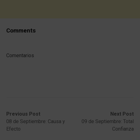
Comments
Comentarios
Post
Previous
Next
Previous Post
Next Post
post:
post:
08 de Septiembre: Causa y
09 de Septiembre: Total
navigation
Efecto
Confianza