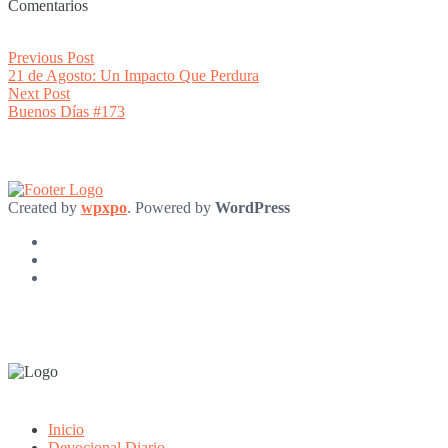
Comentarios
Post
Previous
Previous Post
post:
21 de Agosto: Un Impacto Que Perdura
navigation
Next
Next Post
post:
Buenos Días #173
Created by
wpxpo
. Powered by
WordPress
Inicio
Devocional Diario