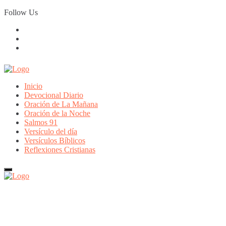
Skip
Follow Us
to
content
Inicio
Devocional Diario
Oración de La Mañana
Oración de la Noche
Salmos 91
Versículo del día
Versículos Bíblicos
Reflexiones Cristianas