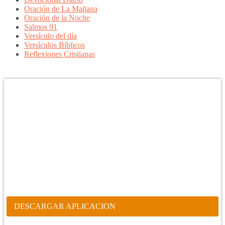
Oración de La Mañana
Oración de la Noche
Salmos 91
Versículo del día
Versículos Bíblicos
Reflexiones Cristianas
Confía en DIOS
"Se feliz, porque la piedra nunca es tan grande si confías en Dios,
porque las injusticias acaban pagándose, porque el dolor se supera,
porque el coraje te levanta, porque el miedo te fortalece, porque los
errores te hacen aprender y porque nadie es perfecto. DIOS hoy,
camina contigo. Feliz Día."
PARA RECIBIR NUESTRO MENSAJE CORTO DEL DÍA EN
TU CELULAR, DESCARGA NUESTRA APLICACIÓN
ANDROID.
DESCARGAR APLICACION