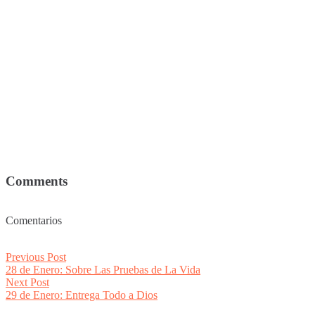
Comments
Comentarios
Post
Previous
Previous Post
post:
28 de Enero: Sobre Las Pruebas de La Vida
navigation
Next
Next Post
post:
29 de Enero: Entrega Todo a Dios