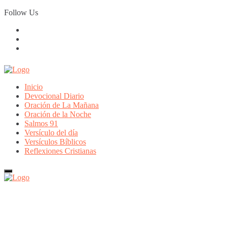
Skip
Follow Us
to
content
Inicio
Devocional Diario
Oración de La Mañana
Oración de la Noche
Salmos 91
Versículo del día
Versículos Bíblicos
Reflexiones Cristianas