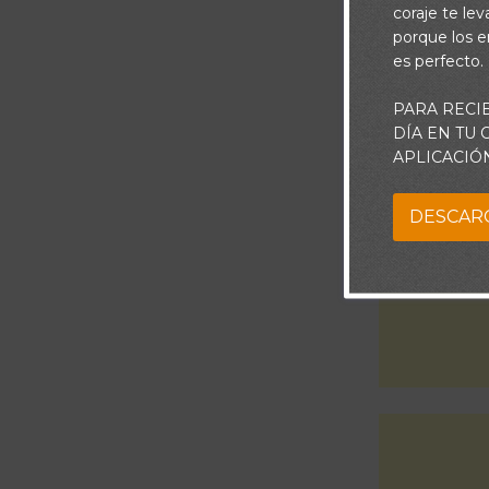
oración con la
coraje te le
porque los e
es perfecto.
PARA RECI
DÍA EN TU
APLICACIÓ
DESCAR