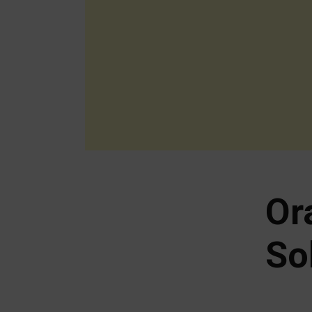
Or
So