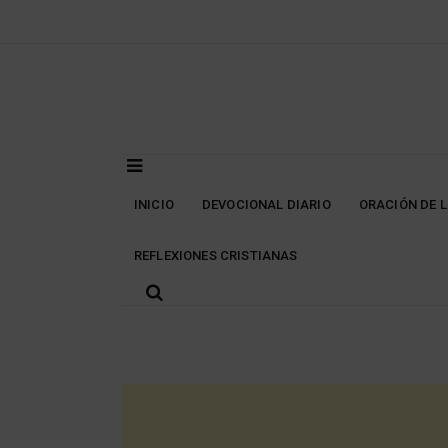
Skip
to
content
INICIO
DEVOCIONAL DIARIO
ORACIÓN DE 
REFLEXIONES CRISTIANAS