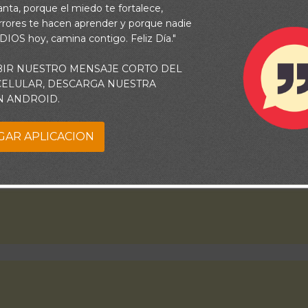
 fe y la confianza de que bajo tu cuidado, continuaré con aliento 
vanta, porque el miedo te fortalece,
rrores te hacen aprender y porque nadie
Amén
 DIOS hoy, camina contigo. Feliz Día."
BIR NUESTRO MENSAJE CORTO DEL
 CELULAR, DESCARGA NUESTRA
N ANDROID.
GAR APLICACION