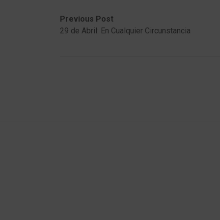
Post
Previous
Next
Previous Post
post:
post:
29 de Abril: En Cualquier Circunstancia
navigation