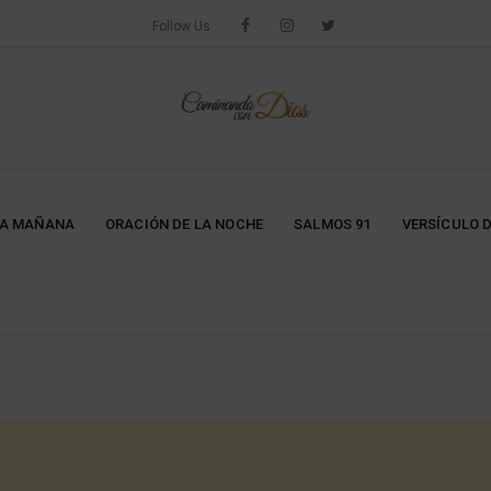
Follow Us
LA MAÑANA
ORACIÓN DE LA NOCHE
SALMOS 91
VERSÍCULO D