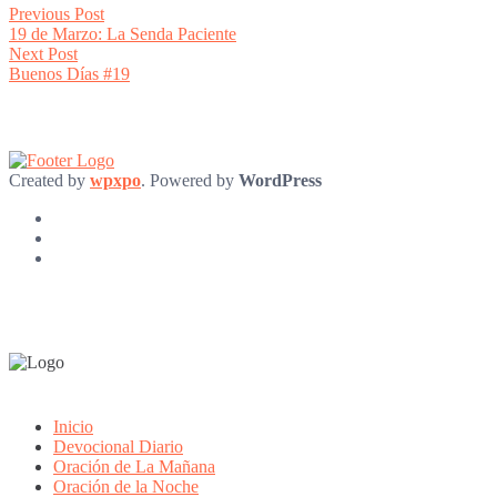
Post
Previous
Previous Post
post:
19 de Marzo: La Senda Paciente
navigation
Next
Next Post
post:
Buenos Días #19
Created by
wpxpo
. Powered by
WordPress
Inicio
Devocional Diario
Oración de La Mañana
Oración de la Noche