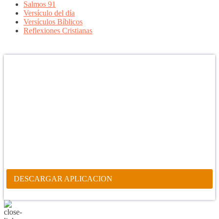
Salmos 91
Versículo del día
Versículos Bíblicos
Reflexiones Cristianas
Confía en DIOS
"Se feliz, porque la piedra nunca es tan grande si confías en Dios,
porque las injusticias acaban pagándose, porque el dolor se supera,
porque el coraje te levanta, porque el miedo te fortalece, porque los
errores te hacen aprender y porque nadie es perfecto. DIOS hoy,
camina contigo. Feliz Día."
PARA RECIBIR NUESTRO MENSAJE CORTO DEL DÍA EN
TU CELULAR, DESCARGA NUESTRA APLICACIÓN
ANDROID.
DESCARGAR APLICACION