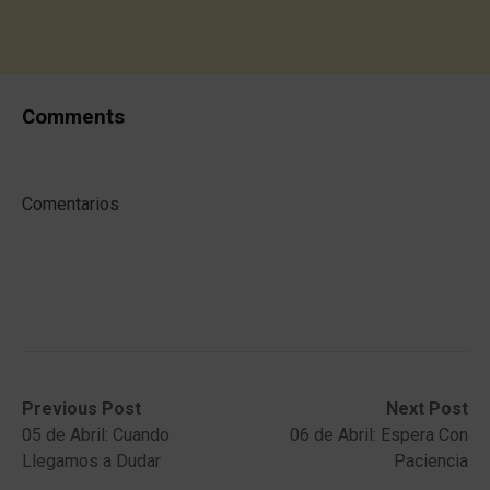
Comments
Comentarios
Post
Previous
Next
Previous Post
Next Post
post:
post:
05 de Abril: Cuando
06 de Abril: Espera Con
navigation
Llegamos a Dudar
Paciencia