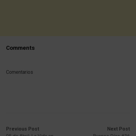
Comments
Comentarios
Post
Previous
Next
Previous Post
Next Post
post:
post: