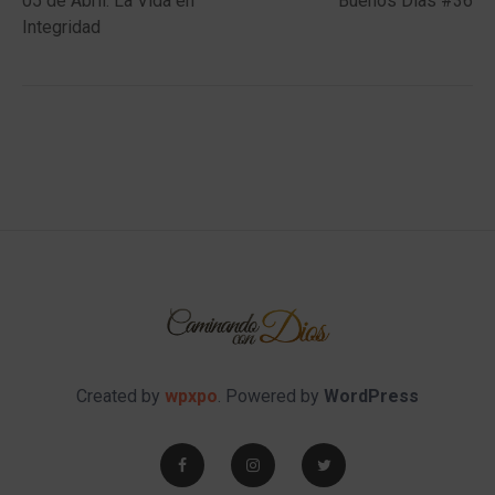
05 de Abril: La Vida en
Buenos Días #36
navigation
Integridad
Created by
wpxpo
. Powered by
WordPress