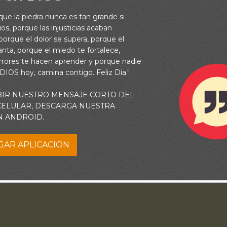
rsonajes y autores de cada uno de sus libros. Cuando leemos la
rque la piedra nunca es tan grande si
amos por esa ventana para encontrar el reflejo del Señor, que m
os, porque las injusticias acaban
 la palabra de Dios, es el medio para encontrar su paz y felicidad
orque el dolor se supera, porque el
vanta, porque el miedo te fortalece,
perseverar en Tu Palabra, estudiándola y poniéndola en práctica e
rrores te hacen aprender y porque nadie
 DIOS hoy, camina contigo. Feliz Día."
a moldear mi espíritu conforme a aquello que esperas de mí. Por
e, revelándome tus hermosas promesas mientras estudio las escr
BIR NUESTRO MENSAJE CORTO DEL
eda continuar cada vez más viviendo según Tu voluntad.
 CELULAR, DESCARGA NUESTRA
N ANDROID.
GAR APLICACION