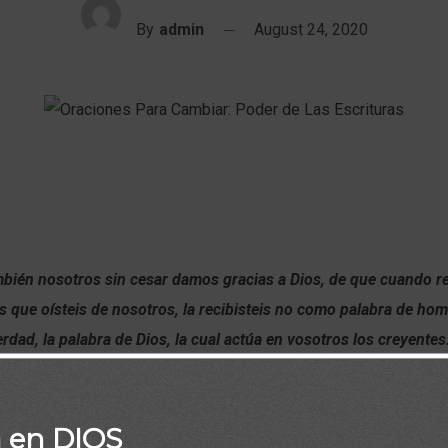
By
admin
August 24, 2020
mbién nosotros sin cesar damos gracias a Dios, de que cuando rec
s que oísteis de nosotros, la recibisteis no como palabra de hom
rdad, la palabra de Dios, la cual actúa en vosotros los creyentes
s 2:13)
a ventana a partir de la cual encontramos revelados los propósito
a en DIOS