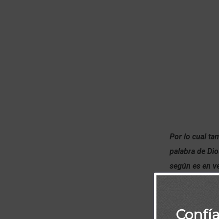
Por lo cual ta
palabra de Dio
según es en ve
Tesalonicense
La biblia es l
Confí