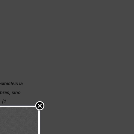
ibisteis la
bres, sino
. (1
s de Dios en la