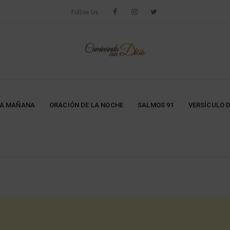
Follow Us
LA MAÑANA
ORACIÓN DE LA NOCHE
SALMOS 91
VERSÍCULO D