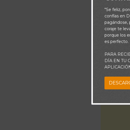
vida de los pe
"Se feliz, po
Escrituras mir
confías en Di
vidas. Vivir en
pagándose, p
coraje te le
Señor, quiero 
porque los e
es perfecto.
forma que pued
continúa Padr
PARA RECI
manera que pu
DÍA EN TU
APLICACIÓ
DESCAR