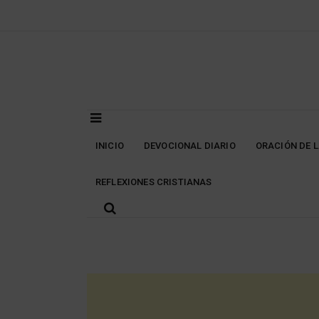
Skip
to
content
INICIO
DEVOCIONAL DIARIO
ORACIÓN DE 
REFLEXIONES CRISTIANAS