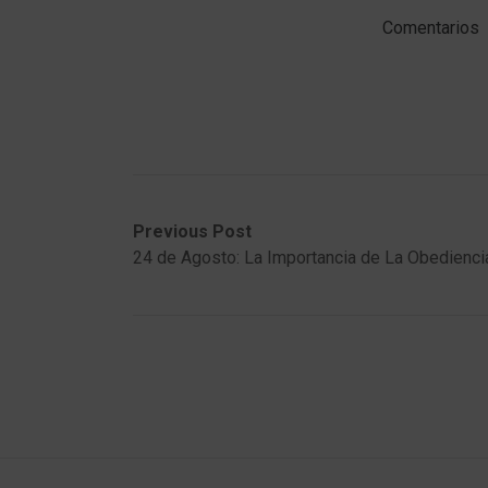
Comentarios
Post
Previous
Next
Previous Post
post:
post:
24 de Agosto: La Importancia de La Obedienci
navigation