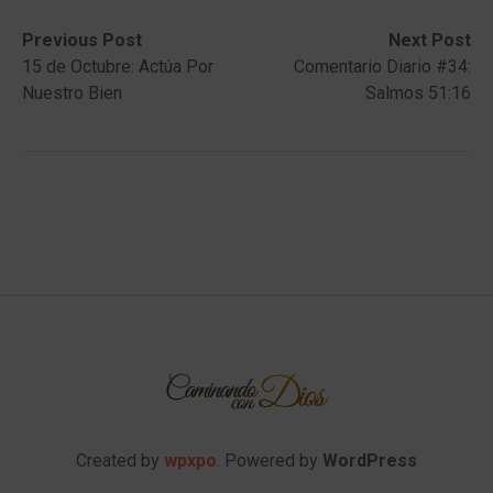
Post
Previous
Next
Previous Post
Next Post
post:
post:
15 de Octubre: Actúa Por
Comentario Diario #34:
navigation
Nuestro Bien
Salmos 51:16
Created by
wpxpo
. Powered by
WordPress