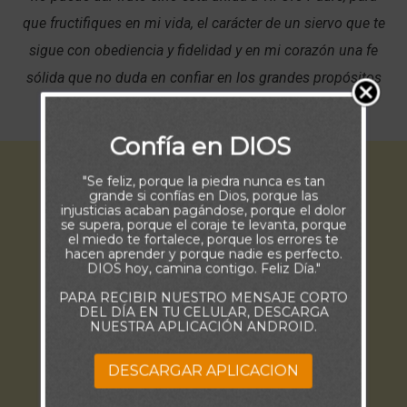
que fructifiques en mi vida, el carácter de un siervo que te
sigue con obediencia y fidelidad y en mi corazón una fe
sólida que no duda en confiar en los grandes propósitos
que guardas para cada uno de Tus hijos.
Confía en DIOS
"Se feliz, porque la piedra nunca es tan
grande si confías en Dios, porque las
injusticias acaban pagándose, porque el dolor
se supera, porque el coraje te levanta, porque
el miedo te fortalece, porque los errores te
hacen aprender y porque nadie es perfecto.
DIOS hoy, camina contigo. Feliz Día."
PARA RECIBIR NUESTRO MENSAJE CORTO
DEL DÍA EN TU CELULAR, DESCARGA
NUESTRA APLICACIÓN ANDROID.
DESCARGAR APLICACION