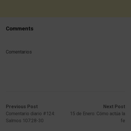
Comments
Comentarios
Post
Previous
Next
Previous Post
Next Post
post:
post:
Comentario diario #124:
15 de Enero: Cómo actúa la
navigation
Salmos 107:28-30
fe