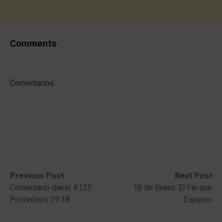
Comments
Comentarios
Post
Previous
Next
Previous Post
Next Post
post:
post:
Comentario diario #125:
16 de Enero: El Fin que
navigation
Proverbios 29:18
Esperas