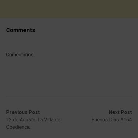
Comments
Comentarios
Post
Previous
Next
Previous Post
Next Post
post:
post:
12 de Agosto: La Vida de
Buenos Días #164
navigation
Obediencia